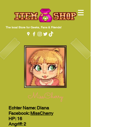
The local Store for Geeks, Fans & Friends!
MissCherry
Echter Name: Diana
Facebook:
MissCherry
HP: 16
Angriff: 2